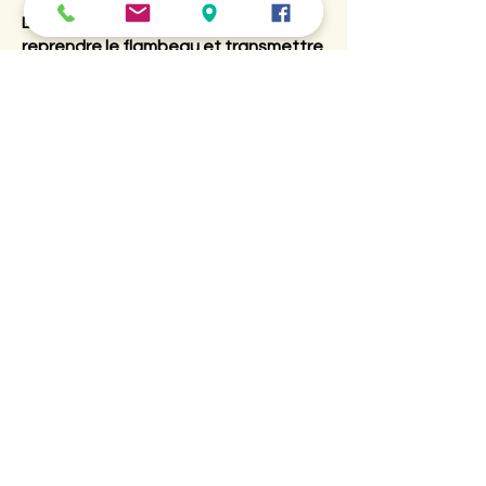
Demain, ils seront appelés à
reprendre le flambeau et transmettre
l’ héritage inestimable de ceux qui se
sont battus pour que nos
générations puissent vivre en paix.
Ce devoir de mémoire nous le
transmettons parce que la mémoire
est un héritage autant qu’elle est une
leçon.
Je me dois de conclure en rendant un
hommage de reconnaissance appuyé
à nos soldats engagés sur des
terrains hostiles,
aux défenseurs de la paix, de la
fraternité et de l’amitié entre les
peuples,
à nos soignants, nos enseignants,
nos pompiers, nos forces de l’ordre, à