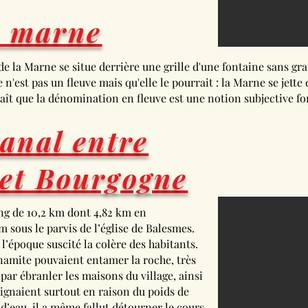
a marne
de la Marne se situe derrière une grille d'une fontaine sans gr
'est pas un fleuve mais qu'elle le pourrait : la Marne se jette d
araît que la dénomination en fleuve est une notion subjective fo
anal entre
et Bourgogne
long de 10,2 km dont 4,82 km en
 sous le parvis de l’église de Balesmes.
l’époque suscité la colère des habitants.
ynamite pouvaient entamer la roche, très
 par ébranler les maisons du village, ainsi
aignaient surtout en raison du poids de
s d’eau, il a même fallut détourner le cours