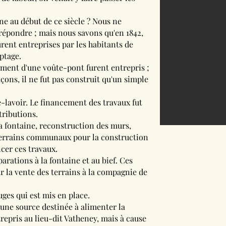
e au début de ce siècle ? Nous ne
épondre ; mais nous savons qu'en 1842,
furent entreprises par les habitants de
ptage.
sement d'une voûte-pont furent entrepris ;
çons, il ne fut pas construit qu'un simple
e-lavoir. Le financement des travaux fut
tributions.
la fontaine, reconstruction des murs,
 terrains communaux pour la construction
ncer ces travaux.
rations à la fontaine et au bief. Ces
r la vente des terrains à la compagnie de
uges qui est mis en place.
'une source destinée à alimenter la
epris au lieu-dit Vatheney, mais à cause