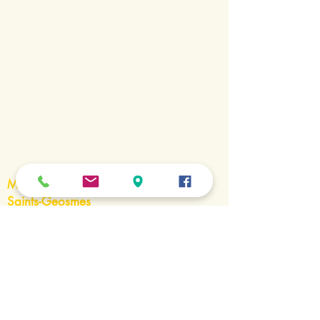
Mairie de la commune nouvelle de
Saints-Geosmes
5 Impasse de la Courvée - 52200
SAINTS-GEOSMES
03 25 87 03 37
mairie.saints.geosmes@saints-
geosmes.com