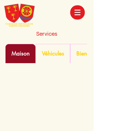
Services
Maison
Véhicules
Bien-être/Sport/Anim