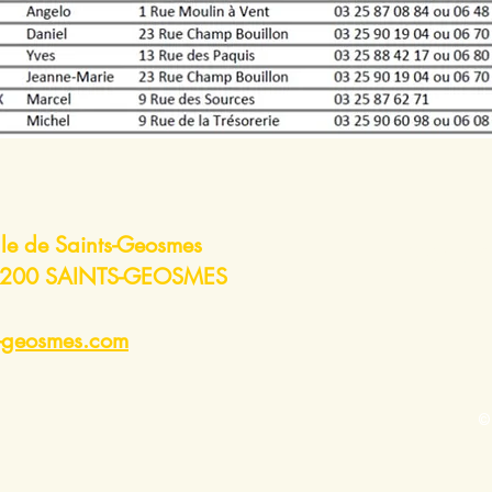
le de Saints-Geosmes
Contac
 52200 SAINTS-GEOSMES
s-geosmes.com
©