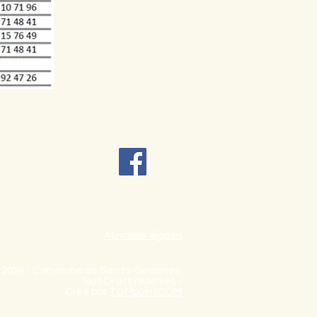
tez-Nous
Mentions légales
 2024 - Commune de Saints-Geosmes,
Tous Droits réservés -
Créé par
TOMpointCOM