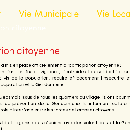
r
Vie Municipale
Vie Loca
tion citoyenne
tion citoyenne
is en place officiellement la "participation citoyenne".
ion d'une chaîne de vigilance, d'entraide et de solidarité pour
 vis de la population, réduire efficacement l'insécurité et 
a population et la Gendarmerie.
eosmois issus de tous les quartiers du village. ils ont pour 
s de prévention de la Gendarmerie. Ils informent celle-ci 
rôle d'interface entre les forces de l'ordre et citoyens.
itif et organise des réunions avec les volontaires et la Ge
f.