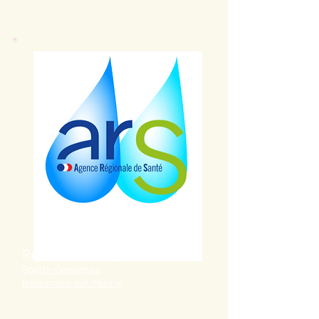
Résultats d'analyses de l'eau
Saints-Geosmes
Balesmes-sur-Marne